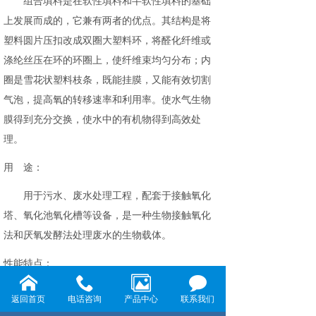
组合填料是在软性填料和半软性填料的基础
上发展而成的，它兼有两者的优点。其结构是将
塑料圆片压扣改成双圈大塑料环，将醛化纤维或
涤纶丝压在环的环圈上，使纤维束均匀分布；内
圈是雪花状塑料枝条，既能挂膜，又能有效切割
气泡，提高氧的转移速率和利用率。使水气生物
膜得到充分交换，使水中的有机物得到高效处
理。
用 途：
用于污水、废水处理工程，配套于接触氧化
塔、氧化池氧化槽等设备，是一种生物接触氧化
法和厌氧发酵法处理废水的生物载体。
性能特点：
具有散热性能高，阻力小，布水、布气性能
返回首页
电话咨询
产品中心
联系我们
好，易长膜，又有切割气泡作用。