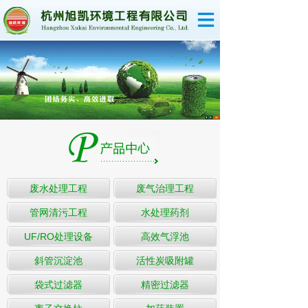
网站首页
关于旭凯
企业荣誉
产品中心
新闻资讯
工程业绩
废水处理工程
废气治理工程
管网清污工程
水处理药剂
联系我们
UF/RO处理设备
高效气浮池
斜管沉淀池
活性炭吸附罐
袋式过滤器
精密过滤器