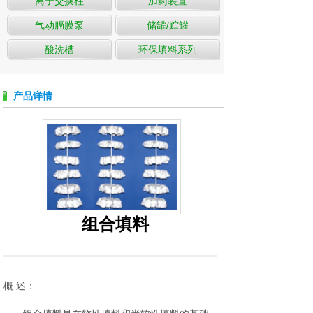
离子交换柱
加药装置
气动膈膜泵
储罐/贮罐
酸洗槽
环保填料系列
产品详情
组合填料
概 述：